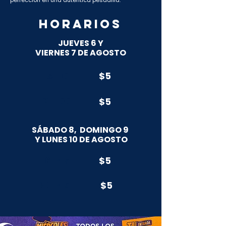
perfección en una auténtica pesadilla.
horarios
JUEVES 6 Y
VIERNES 7 DE AGOSTO
15H10
$5
21H00
$5
SÁBADO 8, DOMINGO 9
Y LUNES 10 DE AGOSTO
16H45
$5
20H45
$5